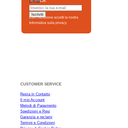
esclusive.
E
Email
*
m
a
Iscriviti
Con l’iscrizione accetti la nostra
i
Informativa sulla privacy.
l
CUSTOMER SERVICE
Resta in Contatto
Il mio Account
Metodi di Pagamento
Spedizioni e Resi
Garanzia e reclami
Termini e Condizioni