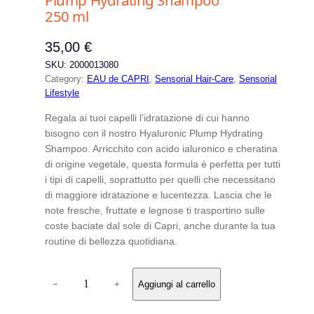
Plump Hydrating Shampoo
a
250 ml
c
a
35,00
€
t
SKU:
2000013080
e
Category:
EAU de CAPRI
, 
Sensorial Hair-Care
, 
Sensorial
g
Lifestyle
o
Regala ai tuoi capelli l’idratazione di cui hanno
r
bisogno con il nostro Hyaluronic Plump Hydrating
i
Shampoo. Arricchito con acido ialuronico e cheratina
a
di origine vegetale, questa formula è perfetta per tutti
i tipi di capelli, soprattutto per quelli che necessitano
di maggiore idratazione e lucentezza. Lascia che le
note fresche, fruttate e legnose ti trasportino sulle
coste baciate dal sole di Capri, anche durante la tua
routine di bellezza quotidiana.
E
−
+
Aggiungi al carrello
A
U