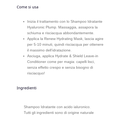
d
Come si usa
e
C
a
Inizia il trattamento con lo Shampoo Idratante
Hyaluronic Plump. Massaggia, assapora la
p
schiuma e risciacqua abbondantemente.
r
Applica la Renew Hydrating Mask, lascia agire
i
per 5-10 minuti, quindi risciacqua per ottenere
H
il massimo dell’idratazione.
y
Asciuga, applica Hydrate & Shield Leave-in
a
Conditioner come per magia: capelli lisci,
l
senza effetto crespo e senza bisogno di
u
risciacquo!
r
o
Ingredienti
n
i
c
P
Shampoo Idratante con acido ialuronico.
l
Tutti gli ingredienti sono di origine naturale 