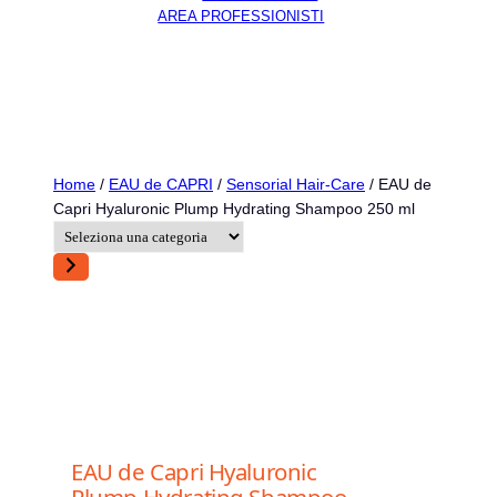
AREA PROFESSIONISTI
Sensorial Lifestyle
Home
/
EAU de CAPRI
/
Sensorial Hair-Care
/ EAU de
Capri Hyaluronic Plump Hydrating Shampoo 250 ml
S
e
l
e
z
i
o
n
a
u
EAU de Capri Hyaluronic
n