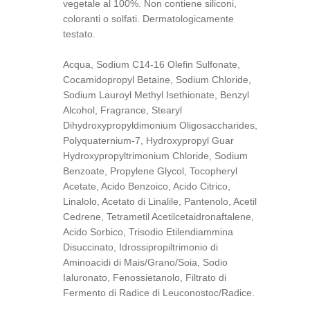
u
vegetale al 100%. Non contiene siliconi, 
m
coloranti o solfati. Dermatologicamente 
p
testato.
H
Acqua, Sodium C14-16 Olefin Sulfonate, 
y
Cocamidopropyl Betaine, Sodium Chloride, 
d
Sodium Lauroyl Methyl Isethionate, Benzyl 
r
Alcohol, Fragrance, Stearyl 
a
Dihydroxypropyldimonium Oligosaccharides, 
t
Polyquaternium-7, Hydroxypropyl Guar 
i
Hydroxypropyltrimonium Chloride, Sodium 
n
Benzoate, Propylene Glycol, Tocopheryl 
g
Acetate, Acido Benzoico, Acido Citrico, 
S
Linalolo, Acetato di Linalile, Pantenolo, Acetil 
h
Cedrene, Tetrametil Acetilcetaidronaftalene, 
a
Acido Sorbico, Trisodio Etilendiammina 
m
Disuccinato, Idrossipropiltrimonio di 
p
Aminoacidi di Mais/Grano/Soia, Sodio 
o
Ialuronato, Fenossietanolo, Filtrato di 
o
Fermento di Radice di Leuconostoc/Radice.
2