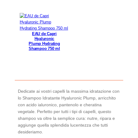
5
0
m
l
q
EAU de Capri
Hyaluronic
u
Plump Hydrating
a
Shampoo 750 ml
n
t
i
t
à
Dedicate ai vostri capelli la massima idratazione con
lo Shampoo Idratante Hyaluronic Plump, arricchito
con acido ialuronico, pantenolo e cheratina
vegetale. Perfetto per tutti i tipi di capelli, questo
shampoo va oltre la semplice cura: nutre, ripara e
aggiunge quella splendida lucentezza che tutti
desideriamo.